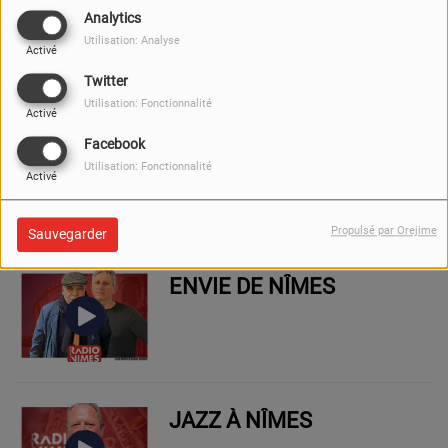
CAP À NÎMES
Analytics
Utilisation: Analyse
Activé
Twitter
Utilisation: Fonctionnalité
Activé
Facebook
SUD ÉCO
Utilisation: Fonctionnalité
Activé
Propulsé par Orejime
Sauvegarder
ENVIE DE NÎMES
JAZZ À NÎMES