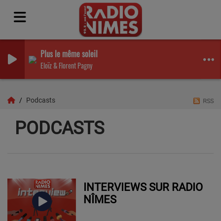
Plus le même soleil
Eloïz & Florent Pagny
Podcasts
RSS
PODCASTS
INTERVIEWS SUR RADIO
NÎMES