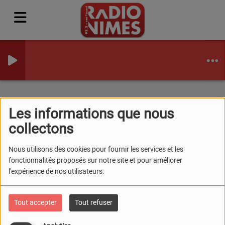
Artistes
RSS
Les informations que nous
ARTISTES
collectons
Nous utilisons des cookies pour fournir les services et les
fonctionnalités proposés sur notre site et pour améliorer
l'expérience de nos utilisateurs.
Tous
0-9
A
B
C
D
E
F
G
H
I
J
K
L
M
N
O
P
Q
R
S
T
U
Tout accepter
Tout refuser
V
W
X
Y
Z