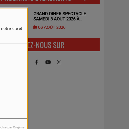
GRAND DINER SPECTACLE
SAMEDI 8 AOUT 2026 À
BOISSERON
06 AOÛT 2026
notre site et
RETROUVEZ-NOUS SUR
pulsé par Orejime