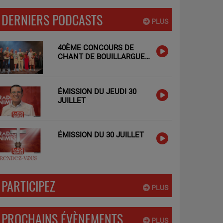
DERNIERS PODCASTS
PLUS
40ÈME CONCOURS DE
CHANT DE BOUILLARGUES
: LES TALENTS LOCAUX A
L'HONNEUR !
ÉMISSION DU JEUDI 30
JUILLET
ÉMISSION DU 30 JUILLET
PARTICIPEZ
PLUS
PROCHAINS ÉVÈNEMENTS
PLUS