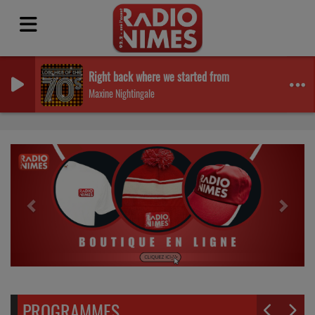
Right back where we started from
Maxine Nightingale
Previous
Next
PROGRAMMES