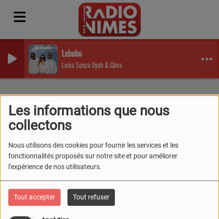
Labubu
Luísa Sonza Ilyah & Gims
Artistes
RSS
Les informations que nous
ARTISTES
collectons
Nous utilisons des cookies pour fournir les services et les
fonctionnalités proposés sur notre site et pour améliorer
l'expérience de nos utilisateurs.
Tous
0-9
A
B
C
D
E
F
G
H
I
J
K
L
M
N
O
P
Q
R
S
T
U
Tout accepter
Tout refuser
V
W
X
Y
Z