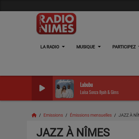
LA RADIO
MUSIQUE
PARTICIPEZ
Labubu
Luísa Sonza Ilyah & Gims
Emissions
Émissions mensuelles
JAZZ À N
JAZZ À NÎMES