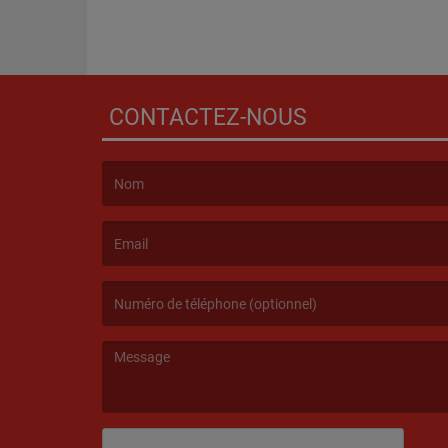
NÎMES
CONTACTEZ-NOUS
(Le nom est obligatoire. )
(L’email est obligatoire. )
(Le message est obligatoire. )