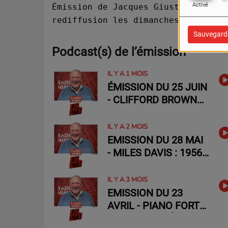
Activé
Émission de Jacques Giust tous les
rediffusion les dimanches à 20h.
Sauvegard
Podcast(s) de l’émission
IL Y A 1 MOIS
ÉMISSION DU 25 JUIN
- CLIFFORD BROWN
(1930-1956)
TROMPETTISTE À
IL Y A 2 MOIS
REDÉCOUVRIR...
EMISSION DU 28 MAI
- MILES DAVIS : 1956,
LE «1ER QUINTET »
IL Y A 3 MOIS
EMISSION DU 23
AVRIL - PIANO FORTE
EN CONCERT À