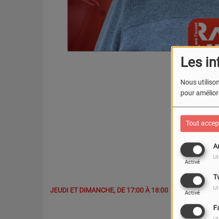
Les in
Nous utilison
pour améliore
Tout accep
A
Ut
Activé
T
Ut
JEUDI ET DIMANCHE, DE 17:00 À 18:00
Activé
F
Ut