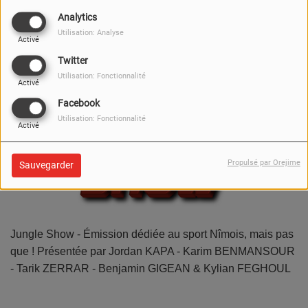
Analytics
Utilisation: Analyse
Activé
Twitter
Utilisation: Fonctionnalité
Activé
Facebook
Utilisation: Fonctionnalité
Activé
Propulsé par Orejime
Sauvegarder
Jungle Show - Émission dédiée au sport Nîmois, mais pas
que ! Présentée par Jordan KAPA - Karim BENMANSOUR
- Tarik ZERRAR - Benjamin GIGEAN & Kylian FEGHOUL