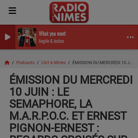
What you want
Angèle & Justice
Podcasts
L'Art à Nîmes
ÉMISSION DU MERCREDI 10 JUIN : LE SEMAPHORE, LA M.A.R.P.O.C. ET ERNEST PIGNON-ERNEST : REGARDS CROISÉS SUR LA CULTURE NIMOISE.
ÉMISSION DU MERCREDI
10 JUIN : LE
SEMAPHORE, LA
M.A.R.P.O.C. ET ERNEST
PIGNON-ERNEST :