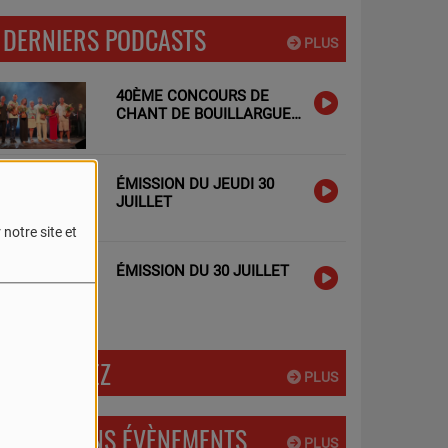
DERNIERS PODCASTS
PLUS
40ÈME CONCOURS DE
CHANT DE BOUILLARGUES
: LES TALENTS LOCAUX A
L'HONNEUR !
ÉMISSION DU JEUDI 30
JUILLET
notre site et
ÉMISSION DU 30 JUILLET
PARTICIPEZ
PLUS
PROCHAINS ÉVÈNEMENTS
PLUS