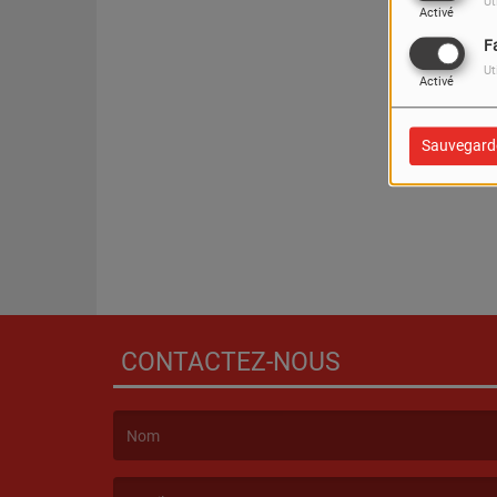
Ut
Activé
F
Ut
Activé
Sauvegard
CONTACTEZ-NOUS
(Le nom est obligatoire. )