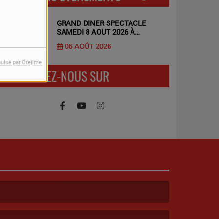
GRAND DINER SPECTACLE
SAMEDI 8 AOUT 2026 À
BOISSERON
06 AOÛT 2026
pulsé par Orejime
RETROUVEZ-NOUS SUR