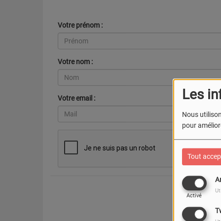
Votre prénom :
Votre nom :
Les in
Votre email :
Nous utilison
pour améliore
Tout accep
A
Ut
Activé
T