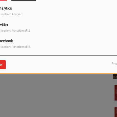
nalytics
ilisation: Analyse
M.L.C
U
witter
ilisation: Fonctionnalité
acebook
ilisation: Fonctionnalité
Pro
er