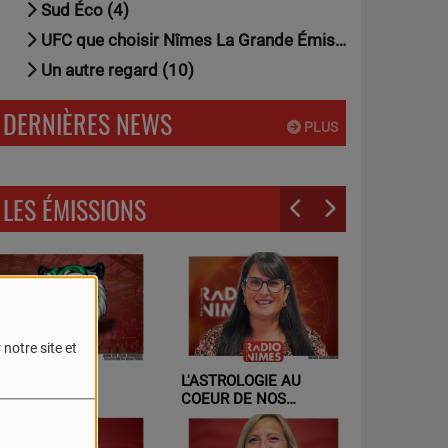
Sud Éco (4)
UFC que choisir Nîmes La Grande Émission (2)
Un autre regard (10)
DERNIÈRES NEWS
PLUS
LES ÉMISSIONS
notre site et
'ASTROLOGIE AU
L'ART À NÎMES
OEUR DE NOS
ELATIONS - UN AUTRE
EGARD