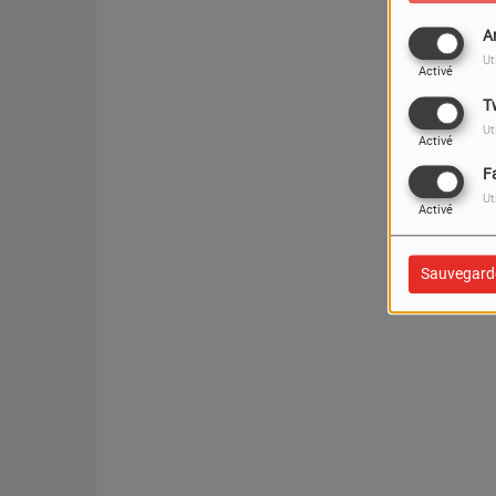
A
Ut
Activé
T
Ut
Activé
F
Ut
Activé
Sauvegard