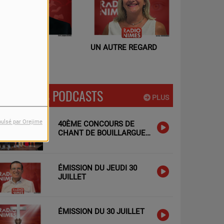
N AUTRE REGARD
SAMIR ET L'UNION DES
3S
DERNIERS PODCASTS
PLUS
pulsé par Orejime
40ÈME CONCOURS DE
CHANT DE BOUILLARGUES
: LES TALENTS LOCAUX A
L'HONNEUR !
ÉMISSION DU JEUDI 30
JUILLET
ÉMISSION DU 30 JUILLET