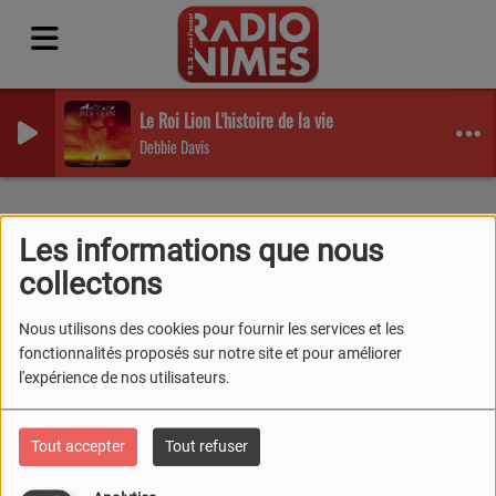
Le Roi Lion L'histoire de la vie
Debbie Davis
Podcasts
RSS
Les informations que nous
PODCASTS
collectons
Nous utilisons des cookies pour fournir les services et les
fonctionnalités proposés sur notre site et pour améliorer
l'expérience de nos utilisateurs.
LIS ERMAS
Tout accepter
Tout refuser